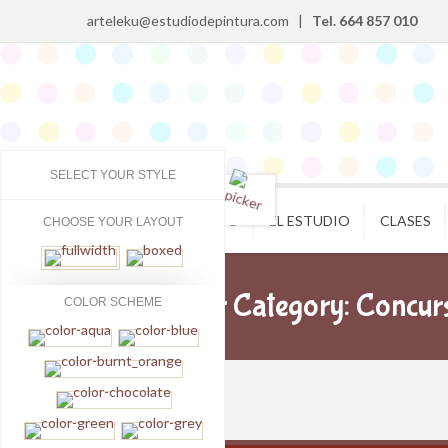
arteleku@estudiodepintura.com |
Tel. 664 857 010
SELECT YOUR STYLE
INICIO
EL ESTUDIO
CLASES
CHOOSE YOUR LAYOUT
Archive For Category: Concur
COLOR SCHEME